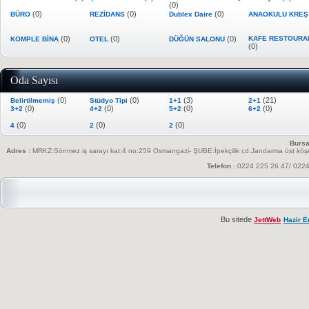
(0)
(0)
(0)
(0)
BÜRO
REZİDANS
Dublex Daire
ANAOKULU KRE
(0)
(0)
(0)
KAFE RESTOURA
KOMPLE BİNA
OTEL
DÜĞÜN SALONU
(0)
Oda Sayısı
(0)
(0)
(3)
(21)
Belirtilmemiş
Stüdyo Tipi
1+1
2+1
(0)
(0)
(0)
(0)
3+2
4+2
5+2
6+2
(0)
(0)
(0)
4
2
2
Bursa
Adres :
MRKZ:Sönmez iş sarayı kat:4 no:259 Osmangazi- ŞUBE:İpekçilik cd.Jandarma üst köşesi
Telefon :
0224 225 26 47/ 022
Bu sitede
JettWeb
Hazir E