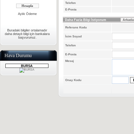
Telefon
E-Posta
Aylık Ödeme
Daha Fazla Bilgi İstiyorum
Arkada
Referans Kodu
Buradaki bilgiler ortalamadır
daha detaylı bilgi için bankalara
İsim Soyad
başvurunuz.
Telefon
E-Posta
Hava Durumu
Mesaj
BURSA
Onay Kodu