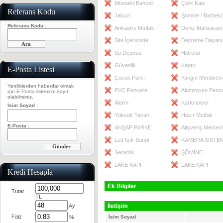
Müstakil Bahçeli
Çelik Kapı
Referans Kodu
Jakuzi
Şömine / Barbek
Referans Kodu :
Ankastre Mutfak
Deniz Manzarası
Site İçerisinde
Depreme Dayanık
Su Deposu
Hidrofor
Güvenlik
Kapıcı
E-Posta Listesi
Çocuk Parkı
Yangın Merdiveni
Yeniliklerden haberdar olmak
PVC Pencere
Aluminyum Penc
için E-Posta listemize kayıt
olabilirsiniz.
Alarm
Kartonpiyer
İsim Soyad :
Yüksek Tavan
Hazır Mutfak
E-Posta :
AHŞAP PARKE
Alışveriş Merkezi
Led Işık Bandı
KAMERA SİSTEM
Seramik
ŞÖMİNE
LAKE KAPI
LAKE KAPI
Kredi Hesapla
Ek Bilgiler
Tutar
:
TL
:
Ay
İletişim
Faiz
:
%
İsim Soyad