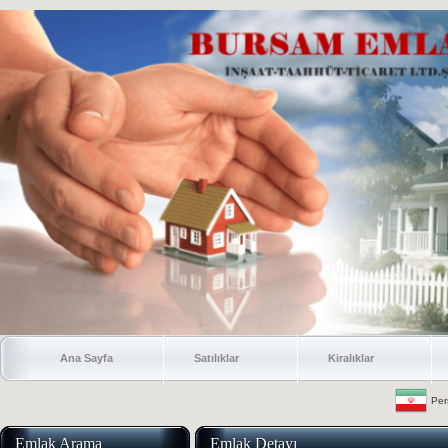
Ana Sayfa
Satılıklar
Kiralıklar
Per
Emlak Arama
Emlak Detayı