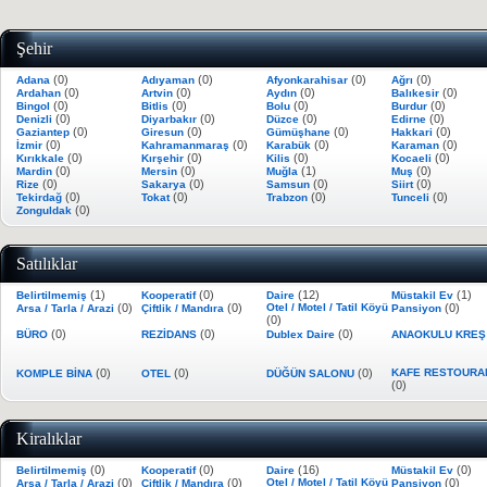
Şehir
(0)
(0)
(0)
(0)
Adana
Adıyaman
Afyonkarahisar
Ağrı
(0)
(0)
(0)
(0)
Ardahan
Artvin
Aydın
Balıkesir
(0)
(0)
(0)
(0)
Bingol
Bitlis
Bolu
Burdur
(0)
(0)
(0)
(0)
Denizli
Diyarbakır
Düzce
Edirne
(0)
(0)
(0)
(0)
Gaziantep
Giresun
Gümüşhane
Hakkari
(0)
(0)
(0)
(0)
İzmir
Kahramanmaraş
Karabük
Karaman
(0)
(0)
(0)
(0)
Kırıkkale
Kırşehir
Kilis
Kocaeli
(0)
(0)
(1)
(0)
Mardin
Mersin
Muğla
Muş
(0)
(0)
(0)
(0)
Rize
Sakarya
Samsun
Siirt
(0)
(0)
(0)
(0)
Tekirdağ
Tokat
Trabzon
Tunceli
(0)
Zonguldak
Satılıklar
(1)
(0)
(12)
(1)
Belirtilmemiş
Kooperatif
Daire
Müstakil Ev
(0)
(0)
Otel / Motel / Tatil Köyü
(0)
Arsa / Tarla / Arazi
Çiftlik / Mandıra
Pansiyon
(0)
(0)
(0)
(0)
BÜRO
REZİDANS
Dublex Daire
ANAOKULU KRE
(0)
(0)
(0)
KAFE RESTOURA
KOMPLE BİNA
OTEL
DÜĞÜN SALONU
(0)
Kiralıklar
(0)
(0)
(16)
(0)
Belirtilmemiş
Kooperatif
Daire
Müstakil Ev
(0)
(0)
Otel / Motel / Tatil Köyü
(0)
Arsa / Tarla / Arazi
Çiftlik / Mandıra
Pansiyon