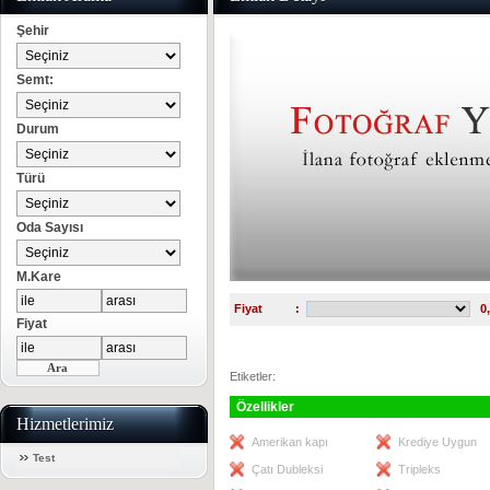
Şehir
Semt:
Durum
Türü
Oda Sayısı
M.Kare
Fiyat
:
0
Fiyat
Etiketler:
Özellikler
Hizmetlerimiz
Amerikan kapı
Krediye Uygun
Test
Çatı Dubleksi
Tripleks