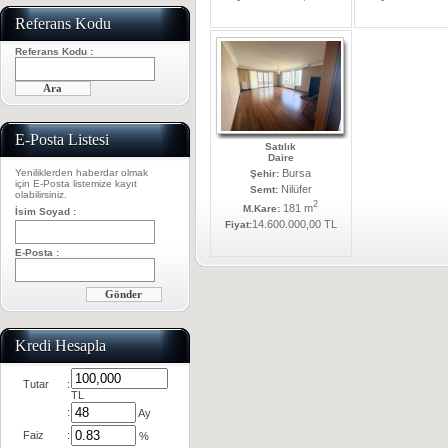
Referans Kodu
Referans Kodu :
E-Posta Listesi
Satılık
Daire
Yeniliklerden haberdar olmak
Bursa
Şehir:
için E-Posta listemize kayıt
Nilüfer
Semt:
olabilirsiniz.
2
181 m
M.Kare:
İsim Soyad :
14.600.000,00 TL
Fiyat:
E-Posta :
Kredi Hesapla
Tutar
:
TL
:
Ay
Faiz
:
%