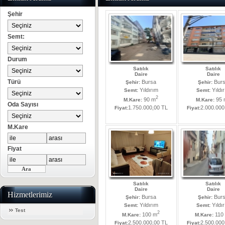
Şehir
Semt:
Durum
Satılık
Satılık
Daire
Daire
Türü
Bursa
Bur
Şehir:
Şehir:
Yıldırım
Yıldı
Semt:
Semt:
2
90 m
95 
M.Kare:
M.Kare:
Oda Sayısı
1.750.000,00 TL
2.000.000
Fiyat:
Fiyat:
M.Kare
Fiyat
Satılık
Satılık
Daire
Daire
Hizmetlerimiz
Bursa
Bur
Şehir:
Şehir:
Yıldırım
Yıldı
Semt:
Semt:
Test
2
100 m
110
M.Kare:
M.Kare:
2.500.000,00 TL
2.500.000
Fiyat:
Fiyat: