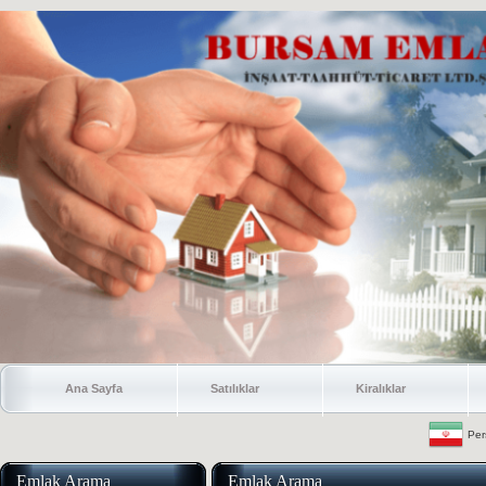
Ana Sayfa
Satılıklar
Kiralıklar
Per
Emlak Arama
Emlak Arama