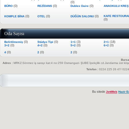
(0)
(0)
(0)
(0)
BÜRO
REZİDANS
Dublex Daire
ANAOKULU KRE
(0)
(0)
(0)
KAFE RESTOURA
KOMPLE BİNA
OTEL
DÜĞÜN SALONU
(0)
Oda Sayısı
(0)
(0)
(3)
(18)
Belirtilmemiş
Stüdyo Tipi
1+1
2+1
(0)
(0)
(0)
(0)
3+2
4+2
5+2
6+2
(0)
(0)
(0)
4
2
2
Bursa
Adres :
MRKZ:Sönmez iş sarayı kat:4 no:259 Osmangazi- ŞUBE:İpekçilik cd.Jandarma üst köşesi
Telefon :
0224 225 26 47/ 022
Bu sitede
JettWeb
Hazir E