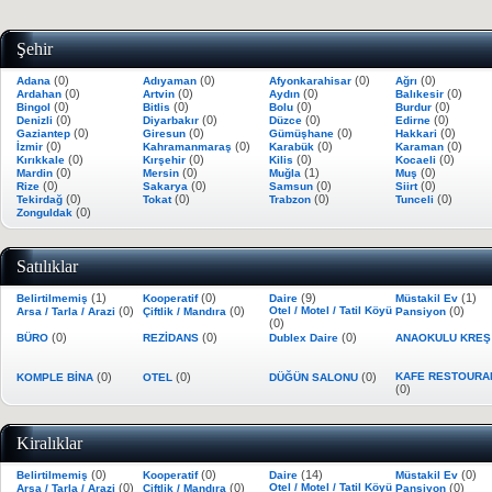
Şehir
(0)
(0)
(0)
(0)
Adana
Adıyaman
Afyonkarahisar
Ağrı
(0)
(0)
(0)
(0)
Ardahan
Artvin
Aydın
Balıkesir
(0)
(0)
(0)
(0)
Bingol
Bitlis
Bolu
Burdur
(0)
(0)
(0)
(0)
Denizli
Diyarbakır
Düzce
Edirne
(0)
(0)
(0)
(0)
Gaziantep
Giresun
Gümüşhane
Hakkari
(0)
(0)
(0)
(0)
İzmir
Kahramanmaraş
Karabük
Karaman
(0)
(0)
(0)
(0)
Kırıkkale
Kırşehir
Kilis
Kocaeli
(0)
(0)
(1)
(0)
Mardin
Mersin
Muğla
Muş
(0)
(0)
(0)
(0)
Rize
Sakarya
Samsun
Siirt
(0)
(0)
(0)
(0)
Tekirdağ
Tokat
Trabzon
Tunceli
(0)
Zonguldak
Satılıklar
(1)
(0)
(9)
(1)
Belirtilmemiş
Kooperatif
Daire
Müstakil Ev
(0)
(0)
Otel / Motel / Tatil Köyü
(0)
Arsa / Tarla / Arazi
Çiftlik / Mandıra
Pansiyon
(0)
(0)
(0)
(0)
BÜRO
REZİDANS
Dublex Daire
ANAOKULU KRE
(0)
(0)
(0)
KAFE RESTOURA
KOMPLE BİNA
OTEL
DÜĞÜN SALONU
(0)
Kiralıklar
(0)
(0)
(14)
(0)
Belirtilmemiş
Kooperatif
Daire
Müstakil Ev
(0)
(0)
Otel / Motel / Tatil Köyü
(0)
Arsa / Tarla / Arazi
Çiftlik / Mandıra
Pansiyon