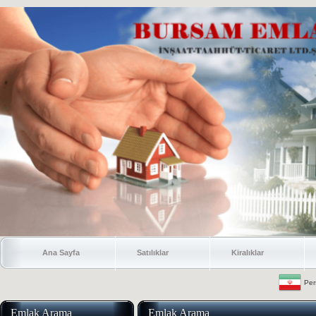
Ana Sayfa
Satılıklar
Kiralıklar
Per
Emlak Arama
Emlak Arama