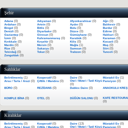
Şehir
(0)
(0)
(0)
(0)
Adana
Adıyaman
Afyonkarahisar
Ağrı
(0)
(0)
(0)
(0)
Ardahan
Artvin
Aydın
Balıkesir
(0)
(0)
(0)
(0)
Bingol
Bitlis
Bolu
Burdur
(0)
(0)
(0)
(0)
Denizli
Diyarbakır
Düzce
Edirne
(0)
(0)
(0)
(0)
Gaziantep
Giresun
Gümüşhane
Hakkari
(0)
(0)
(0)
(0)
İzmir
Kahramanmaraş
Karabük
Karaman
(0)
(0)
(0)
(0)
Kırıkkale
Kırşehir
Kilis
Kocaeli
(0)
(0)
(1)
(0)
Mardin
Mersin
Muğla
Muş
(0)
(0)
(0)
(0)
Rize
Sakarya
Samsun
Siirt
(0)
(0)
(0)
(0)
Tekirdağ
Tokat
Trabzon
Tunceli
(0)
Zonguldak
Satılıklar
(1)
(0)
(9)
(1)
Belirtilmemiş
Kooperatif
Daire
Müstakil Ev
(0)
(0)
Otel / Motel / Tatil Köyü
(0)
Arsa / Tarla / Arazi
Çiftlik / Mandıra
Pansiyon
(0)
(0)
(0)
(0)
BÜRO
REZİDANS
Dublex Daire
ANAOKULU KRE
(0)
(0)
(0)
KAFE RESTOURA
KOMPLE BİNA
OTEL
DÜĞÜN SALONU
(0)
Kiralıklar
(0)
(0)
(13)
(0)
Belirtilmemiş
Kooperatif
Daire
Müstakil Ev
(0)
(0)
Otel / Motel / Tatil Köyü
(0)
Arsa / Tarla / Arazi
Çiftlik / Mandıra
Pansiyon