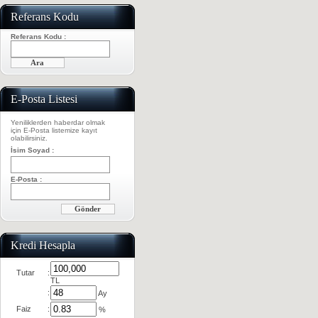
Referans Kodu
Referans Kodu :
E-Posta Listesi
Yeniliklerden haberdar olmak
için E-Posta listemize kayıt
olabilirsiniz.
İsim Soyad :
E-Posta :
Kredi Hesapla
Tutar
:
TL
:
Ay
Faiz
:
%