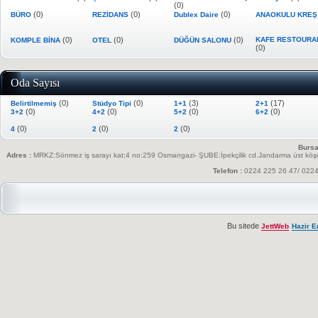
(0)
(0)
(0)
(0)
BÜRO
REZİDANS
Dublex Daire
ANAOKULU KRE
(0)
(0)
(0)
KAFE RESTOURA
KOMPLE BİNA
OTEL
DÜĞÜN SALONU
(0)
Oda Sayısı
(0)
(0)
(3)
(17)
Belirtilmemiş
Stüdyo Tipi
1+1
2+1
(0)
(0)
(0)
(0)
3+2
4+2
5+2
6+2
(0)
(0)
(0)
4
2
2
Bursa
Adres :
MRKZ:Sönmez iş sarayı kat:4 no:259 Osmangazi- ŞUBE:İpekçilik cd.Jandarma üst köşesi
Telefon :
0224 225 26 47/ 022
Bu sitede
JettWeb
Hazir E