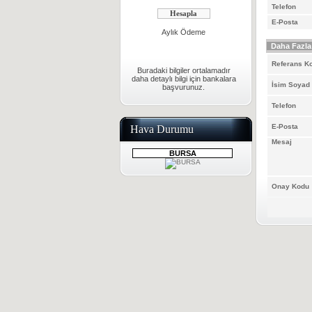
Telefon
E-Posta
Aylık Ödeme
Daha Fazla 
Referans K
Buradaki bilgiler ortalamadır
daha detaylı bilgi için bankalara
İsim Soyad
başvurunuz.
Telefon
E-Posta
Hava Durumu
Mesaj
BURSA
Onay Kodu