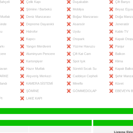
Bahçeli
Çelik Kapı
Duşakabin
Çift Banyo
Şömine / Barbekü
Mobilya
Beyaz Eşya
 Mutfak
Deniz Manzarası
Boğaz Manzarası
Doğa Manza
sinde
Depreme Dayanıklı
Asansör
Jeneratör
su
Hidrofor
Uydu
Kablo TV
Kapıcı
Otopark
Kapalı Otop
rkı
Yangın Merdiveni
Yüzme Havuzu
Panjur
cere
Aluminyum Pencere
Çift Kat Cam
Balkon
Kartonpiyer
Spot Işık
Klima
Tavan
Hazır Mutfak
Sürekli Sıcak Su
Kapalı Balk
PARKE
Alışveriş Merkezi
Caddeye Cepheli
Şehir Manza
Bandı
KAMERA SİSTEMİ
Mineflo
Küvet
ŞÖMİNE
GÖMMEDOLAP
EBEVEYN 
PI
LAKE KAPI
Listeme Ekle