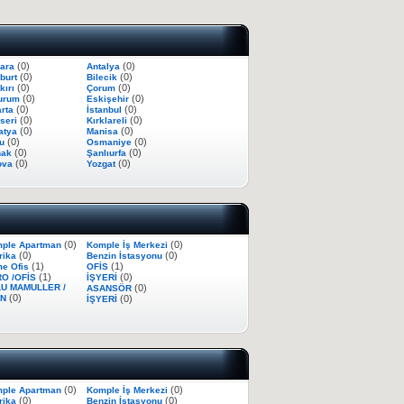
(0)
(0)
ara
Antalya
(0)
(0)
burt
Bilecik
(0)
(0)
kırı
Çorum
(0)
(0)
urum
Eskişehir
(0)
(0)
arta
İstanbul
(0)
(0)
seri
Kırklareli
(0)
(0)
atya
Manisa
(0)
(0)
du
Osmaniye
(0)
(0)
nak
Şanlıurfa
(0)
(0)
ova
Yozgat
(0)
(0)
ple Apartman
Komple İş Merkezi
(0)
(0)
rika
Benzin İstasyonu
(1)
(1)
e Ofis
OFİS
(1)
(0)
O /OFİS
İŞYERİ
U MAMULLER /
(0)
ASANSÖR
(0)
IN
(0)
İŞYERİ
(0)
(0)
ple Apartman
Komple İş Merkezi
(0)
(0)
rika
Benzin İstasyonu