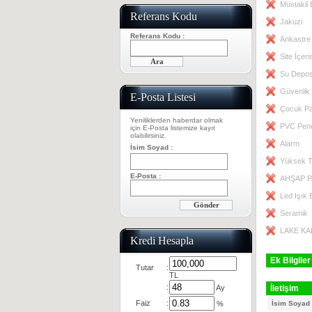
Müstakil 
Referans Kodu
Jakuzi
Referans Kodu :
Ankastre
Site İçeri
Su Depo
Güvenlik
E-Posta Listesi
Çocuk Pa
Yeniliklerden haberdar olmak
PVC Pen
için E-Posta listemize kayıt
olabilirsiniz.
Alarm
İsim Soyad :
Yüksek 
E-Posta :
AHŞAP 
Led Işık 
Seramik
LAKE KA
Kredi Hesapla
Ek Bilgiler
Tutar
:
TL
:
Ay
İletişim
Faiz
:
%
İsim Soyad