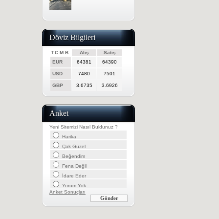
Döviz Bilgileri
T.C.M.B
Alış
Satış
EUR
64381
64390
USD
7480
7501
GBP
3.6735
3.6926
Anket
Yeni Sitemizi Nasıl Buldunuz ?
Harika
Çok Güzel
Beğendim
Fena Değil
İdare Eder
Yorum Yok
Anket Sonuçları