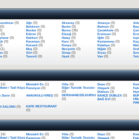
(0)
(0)
(0)
(0)
karahisar
Ağrı
Aksaray
Amasya
Ank
(0)
(0)
(0)
(0)
Balıkesir
Bartın
Batman
Bay
0)
(0)
(36)
(0)
Burdur
Bursa
Çanakkale
Çan
(0)
(0)
(0)
(0)
e
Edirne
Elazığ
Erzincan
Erz
(0)
(0)
(0)
(0)
şhane
Hakkari
Hatay
Iğdır
Isp
(0)
(0)
(0)
(0)
bük
Karaman
Kars
Kastamonu
Kay
0)
(0)
(0)
(0)
Kocaeli
Konya
Kütahya
Mal
(1)
(0)
(0)
(0)
a
Muş
Nevşehir
Niğde
Or
(0)
(0)
(0)
(0)
un
Siirt
Sinop
Sivas
Şır
(0)
(0)
(0)
(0)
on
Tunceli
Uşak
Van
Yal
(12)
(1)
(0)
(0)
Müstakil Ev
Villa
Depo
Kom
 Motel / Tatil Köyü
(0)
Diğer Turistik Tesisler
(0)
Pansiyon
Otopark
Fab
(0)
(3)
Dükkan
Hom
(0)
(0)
DERSHANE/DİLKURSU
(0)
x Daire
ANAOKULU KREŞ
BAHÇE DUBLEX
BÜR
(0)
(0)
UNL
BAĞ EVİ
FIR
(0)
KAFE RESTOURANT
N SALONU
(0)
(16)
(0)
(0)
(0)
Müstakil Ev
Villa
Depo
Kom
 Motel / Tatil Köyü
(0)
Diğer Turistik Tesisler
(0)
Pansiyon
Otopark
Fab