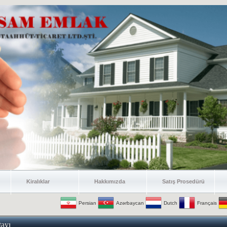
Kiralıklar
Hakkımızda
Satış Prosedürü
Persian
Azərbaycan
Dutch
Français
ayı