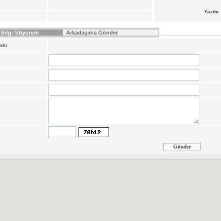
Yazdır
Bilgi İstiyorum
Arkadaşıma Gönder
odu