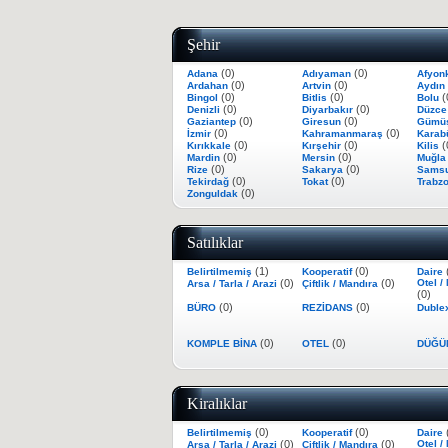
Şehir
(0)
(0)
Adana
Adıyaman
Afyon
(0)
(0)
Ardahan
Artvin
Aydın
(0)
(0)
(
Bingol
Bitlis
Bolu
(0)
(0)
Denizli
Diyarbakır
Düzc
(0)
(0)
Gaziantep
Giresun
Gümü
(0)
(0)
İzmir
Kahramanmaraş
Kara
(0)
(0)
(
Kırıkkale
Kırşehir
Kilis
(0)
(0)
Mardin
Mersin
Muğl
(0)
(0)
Rize
Sakarya
Sams
(0)
(0)
Tekirdağ
Tokat
Trabz
(0)
Zonguldak
Satılıklar
(1)
(0)
Belirtilmemiş
Kooperatif
Daire
(0)
(0)
Otel /
Arsa / Tarla / Arazi
Çiftlik / Mandıra
(0)
(0)
(0)
BÜRO
REZİDANS
Duble
(0)
(0)
KOMPLE BİNA
OTEL
DÜĞÜ
Kiralıklar
(0)
(0)
Belirtilmemiş
Kooperatif
Daire
(0)
(0)
Otel /
Arsa / Tarla / Arazi
Çiftlik / Mandıra