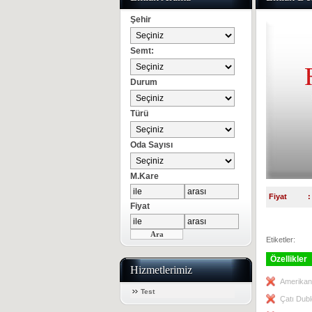
Şehir
Semt:
Durum
Türü
Oda Sayısı
M.Kare
Fiyat
:
Fiyat
Etiketler:
Özellikler
Hizmetlerimiz
Amerikan
Test
Çatı Dubl