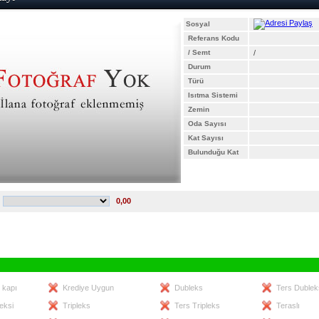
Sosyal
Referans Kodu
/ Semt
/
Durum
Türü
Isıtma Sistemi
Zemin
Oda Sayısı
Kat Sayısı
Bulunduğu Kat
0,00
 kapı
Krediye Uygun
Dubleks
Ters Dublek
eksi
Tripleks
Ters Tripleks
Teraslı